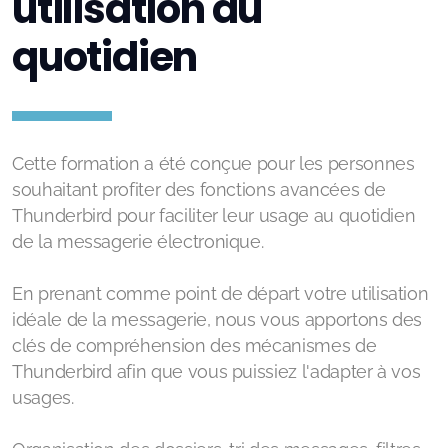
utilisation au
quotidien
Formation - Nextcloud : utilisation au quotidien
Formation - Nextcloud : Conseil d'Administration
Formation - Nextcloud : organiser ses documents
Cette formation a été conçue pour les personnes
Formation - Nextcloud : gestion de projets
souhaitant profiter des fonctions avancées de
Thunderbird pour faciliter leur usage au quotidien
Formation - Nextcloud : livret d'accueil
de la messagerie électronique.
Formation - Nextcloud : support niveau 1
En prenant comme point de départ votre utilisation
idéale de la messagerie, nous vous apportons des
Atelier - Ressources : réalisation collective de
clés de compréhension des mécanismes de
tutoriels
Thunderbird afin que vous puissiez l'adapter à vos
Formation - Bureautique : Thunderbird, utilisation
usages.
au quotidien