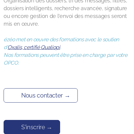
Organisation des dossiers, tri des messages, filtres,
Formation - Bureautique : Ubuntu, utilisation au
dossiers intelligents, recherche avancée, signature
quotidien
ou encore gestion de l'envoi des messages seront
mis en œuvre.
ézéo met en œuvre des formations avec le soutien
d'
Oxalis, certifié Qualiopi
.
Nos formations peuvent être prise en charge par votre
OPCO.
Nous contacter →
S'inscrire →