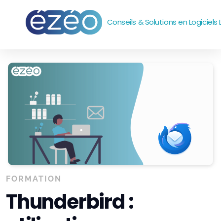
Conseils & Solutions en Logiciels 
Accompagnement
Outils
Systèmes et réseaux
emails
Sites web
Bureautique
FORMATION
Thunderbird :