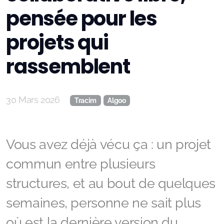
pensée pour les
Formation - Bureautique : Ubuntu, utilisation au
quotidien
projets qui
rassemblent
30 Mars 2026
Tracim
Algoo
Vous avez déjà vécu ça : un projet
commun entre plusieurs
structures, et au bout de quelques
semaines, personne ne sait plus
où est la dernière version du