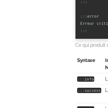
:
:
:
:
:
:
error

Erreur crit
:
:
:
Ce qui produit 
Syntaxe
I
N
L
:
:
:
info
L
:
:
:
success