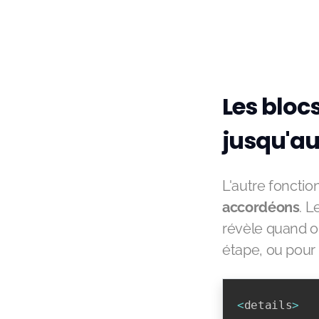
Les bloc
jusqu'au
L'autre fonction
accordéons
. L
révèle quand on
étape, ou pour
<
details
>