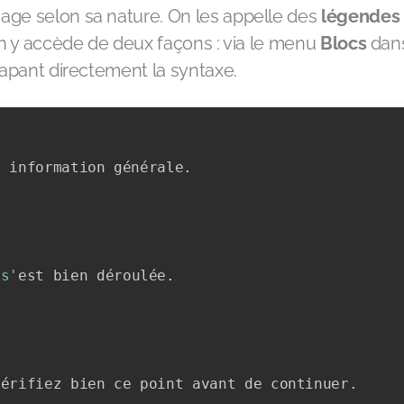
age selon sa nature. On les appelle des
légendes
 on y accède de deux façons : via le menu
Blocs
dans
 tapant directement la syntaxe.
e information générale
.
 s'
est bien déroulée
.
vérifiez bien ce point avant de continuer
.