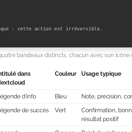
ique 
:
 cette action est irréversible
.
quatre bandeaux distincts, chacun avec son icône e
ntitulé dans
Couleur
Usage typique
extcloud
égende d'info
Bleu
Note, précision, co
égende de succès
Vert
Confirmation, bonn
résultat positif