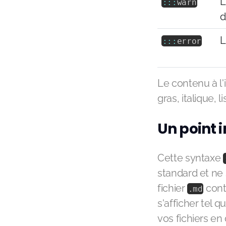
L
:
:
:
warn
d
L
:
:
:
error
Le contenu à l'
gras, italique,
Un point 
Cette syntaxe
standard et ne 
fichier
cont
.
md
s'afficher tel 
vos fichiers en