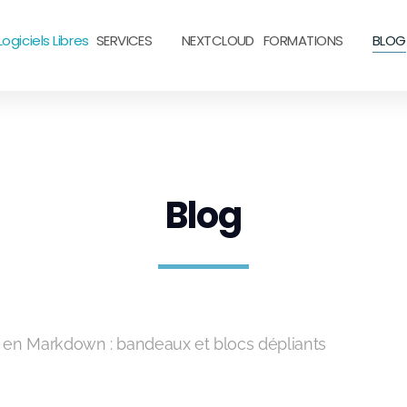
ogiciels Libres
SERVICES
NEXTCLOUD
FORMATIONS
BLOG
Blog
n en Markdown : bandeaux et blocs dépliants