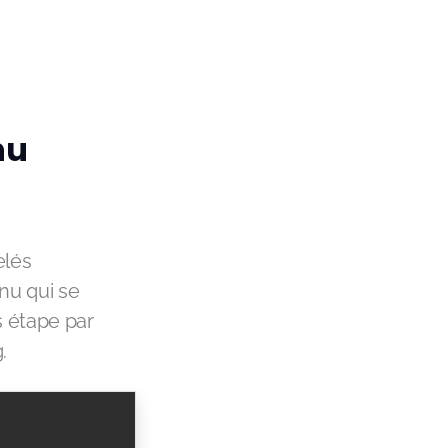
nu
elés
enu qui se
s étape par
.