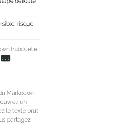
 étape délicate
rsible, risque
wn habituelle :
s
.
:
:
:
ie du Markdown
s ouvrez un
z le texte brut
ous partagez