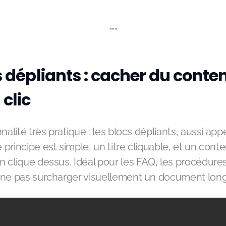
***
s dépliants : cacher du conte
 clic
nalité très pratique : les blocs dépliants, aussi app
e principe est simple, un titre cliquable, et un cont
 clique dessus. Idéal pour les FAQ, les procédure
 ne pas surcharger visuellement un document long