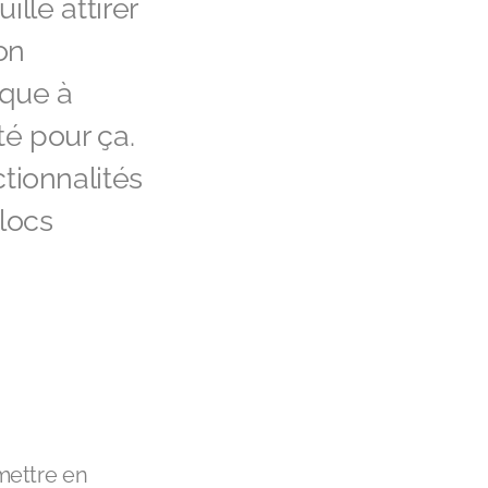
lle attirer
ion
ique à
té pour ça.
ionnalités
blocs
mettre en