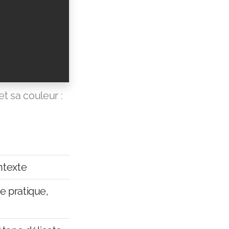
t sa couleur :
ntexte
e pratique,