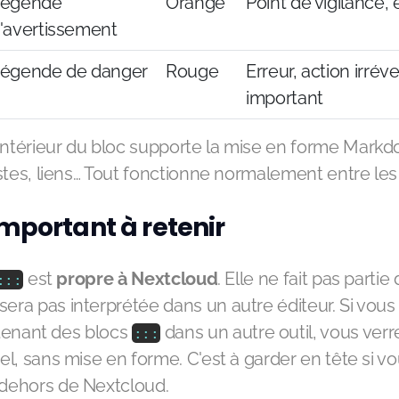
égende
Orange
Point de vigilance,
'avertissement
égende de danger
Rouge
Erreur, action irréve
important
intérieur du bloc supporte la mise en forme Markdo
 listes, liens… Tout fonctionne normalement entre le
important à retenir
est
propre à Nextcloud
. Elle ne fait pas part
:
:
:
sera pas interprétée dans un autre éditeur. Si vou
enant des blocs
dans un autre outil, vous verre
:
:
:
quel, sans mise en forme. C'est à garder en tête si v
 dehors de Nextcloud.