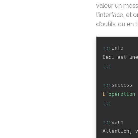
valeur un mess
l'interface, et
d'outils, ou en
:
:
:
info

Ceci est un
:
:
:
:
:
:
L
'opération
:
:
:
:
:
:
warn

Attention
,
 