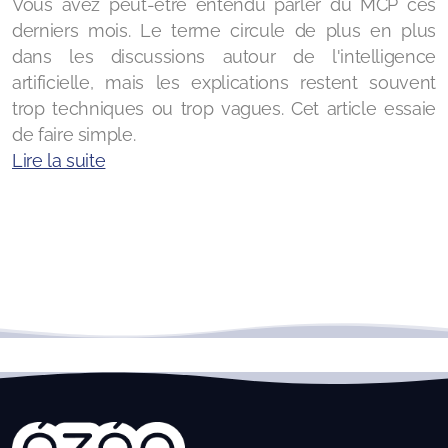
Vous avez peut-être entendu parler du MCP ces
Formation - Bureautique : Ubuntu, utilisation au
derniers mois. Le terme circule de plus en plus
quotidien
dans les discussions autour de l'intelligence
artificielle, mais les explications restent souvent
trop techniques ou trop vagues. Cet article essaie
de faire simple.
Lire la suite