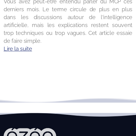
Vous avez peut-être entendu parler du MCP ces
Formation - Bureautique : Ubuntu, utilisation au
derniers mois. Le terme circule de plus en plus
quotidien
dans les discussions autour de l'intelligence
artificielle, mais les explications restent souvent
trop techniques ou trop vagues. Cet article essaie
de faire simple.
Lire la suite