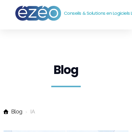
Conseils & Solutions en Logiciels 
Accompagnement
Outils
Systèmes et réseaux
Blog
emails
Sites web
Bureautique
Blog
IA